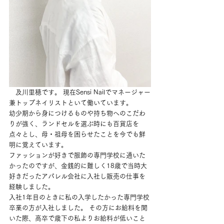
　及川里穂です。 現在Sensi Nailでマネージャー
兼トップネイリストといて働いています。 
幼少期から身につけるものや持ち物へのこだわ
りが強く、ランドセルを選ぶ時にも百貨店を
点々とし、母・祖母を困らせたことを今でも鮮
明に覚えています。
ファッションが好きで服飾の専門学校に通いた
かったのですが、金銭的に難しく18歳で当時大
好きだったアパレル会社に入社し販売の仕事を
経験しました。
入社1年目のときに私の入学したかった専門学校
卒業の方が入社しました。 その方にお給料を聞
いた際、高卒で歳下の私よりお給料が低いこと