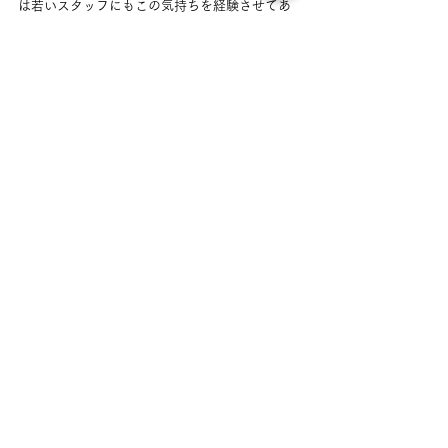
は若いスタッフにもこの気持ちを経験させてあ
げたい、スタッフ全員がお客様を楽しませる事
が喜びだと思ってくれるようなサロン作りをし
ていきたいと思っています。
スタッフ
すべて表示
最新記事