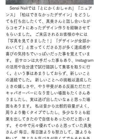
　Sensi Nailでは「とにかくおしゃれ」「ニュア
ンス」「柏はできなかったデザイン」をどうし
ても打ち出したくて、真美さんと話し合いなが
らコセプトにあったデザイン作りを経験させて
もらいました。 ご来店されるお客様の中には
「写真を見てきました！」「デザインが全部か
わいくて」と言ってくださる方が多く達成感や
喜びの気持ちでいっぱいだった事を覚えていま
す。 前サロンは大手だった事もあり、Instagram
の活用や自分達で試行錯誤して集客を取りに行
く。という事はあまりしておらず、新しいこと
の連続でした。 新しいことへの挑戦は達成した
ときの嬉しさや、やり甲斐がある反面ただただ
キャパオーバーになり苦しい場面もたくさんあ
りましたし、実は逃げ出したいなぁと思った場
面もあります。 私は昔から比較的容量がよく、
周りより働くタイプでしたし、多少なりとも結
果を出してきたので自信もあったのだと思いま
す。 その中で元々優れていると思っていた真美
さんが 毎日、毎日誰よりも努力して、誰よりも
動いて、誰よりも気づきが早くてでもそれを外