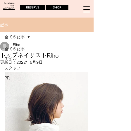
Sensi App
IOS
RESERVE
SHOP
ANDROID
記事
全ての記事
Riho
全ての記事
トップネイリストRiho
ネイル
更新日：
2022年6月9日
スタッフ
PR