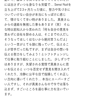
には出さずいつも身なりも完璧で… Sensi Nailを
立ち上げて2.3ヶ月たった頃に、努力や気づきに
ついていけない自分が本当にちっぽけに感じ
て、情けなくて辛い時がありました。 真美さん
からの連絡を無視した事もあります（笑） そん
な時以前知人から言われた「何も自分の意見を
言わずに会社を辞める人は、そこまでの人だし
そうなってほしくはないから絶対言うんだよ」 
という一言がとても頭に残っていて、伝えるこ
とが苦手だった私ですが、まずは自分の想いを
伝える努力をしてみよう！とシフトチェンジし
て仕事に取り組むことにしました。 少しずつで
はありますが、失望される覚悟で真美さんに思
いを伝えると いつも否定せず意見を聞き入れて
くれたり、冷静に公平な目で指摘してくれ正し
い方向に導いてくれたり… 本当にスーパーすご
い人ですし、それが真美さんなので今では落ち
込まず、すごいところを盗む事に力を注いでい
ます。 