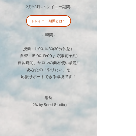
2月~3月 -トレイニー期間-​
トレイニー期間とは？
- 時間 -
授業：11:00-14:30(30分休憩）​
自習：15:00-19:00まで(事前予約)
自習時間、サロンの商材使い放題!!!
​あなたの「やりたい」を
応援サポートできる環境です！
- 場所 -
​「2% by Sensi Studio」