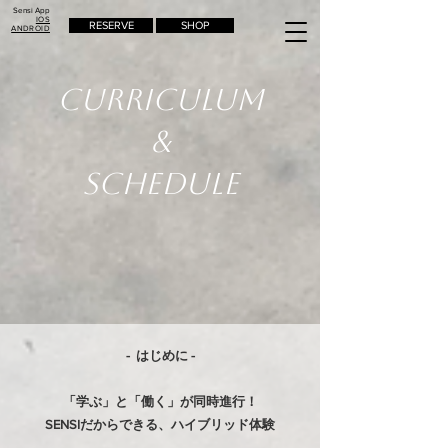
Sensi App
IOS
RESERVE
SHOP
ANDROID
Curriculum
&
schedule
- はじめに -
「学ぶ」と「働く」が同時進行！
SENSIだからできる、ハイブリッド体験