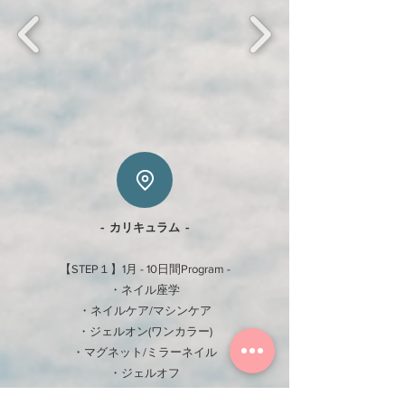
- カリキュラム -
【STEP１】1月 - 10日間Program -
・ネイル座学​
・ネイルケア/マシンケア
・ジェルオン(ワンカラー)
・マグネット/ミラーネイル
・ジェルオフ